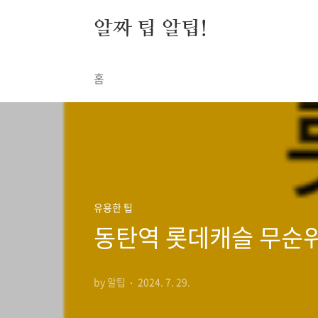
본문 바로가기
알짜 팁 알팁!
홈
유용한 팁
동탄역 롯데캐슬 무순위
by 알팁
2024. 7. 29.