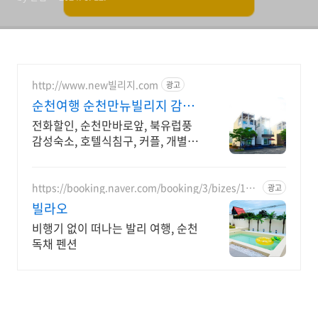
http://www.new빌리지.com
광고
순천여행 순천만뉴빌리지 감성
가득디자인, 프라이빗숙소
전화할인, 순천만바로앞, 북유럽풍
감성숙소, 호텔식침구, 커플, 개별테
라스
https://booking.naver.com/booking/3/bizes/167
광고
5119
빌라오
비행기 없이 떠나는 발리 여행, 순천
독채 펜션