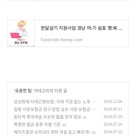
한달살기 지원사업 경남 여:기 쉼표 행:복 찾아 진주 여행하기
food.rich-honey.com
'
유용한 팁
' 카테고리의 다른 글
삼성화재 치매간병보험: 치매 걱정 없는 노후 준
2024.11.06
비 가이드
질병 사망보험금 청구 방법 실손 사망 보험금 주
2024.09.11
(0)
의사항
동탄역 롯데캐슬 무순위 줍줍 청약 정보
2024.07.29
(0)
(0)
폭행죄 벌금 종류 처벌 기준
2024.07.26
(0)
메리츠증권 슈퍼365 계좌 개설 쉽고 빠르게!
2024.07.25
(0)