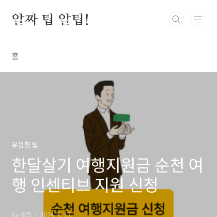
본문 바로가기
알짜 팁 알팁!
홈
유용한 팁
한달살기 여행지원금 순천 여
행 인센티브 지원 신청
by 알팁
2024. 8. 12.