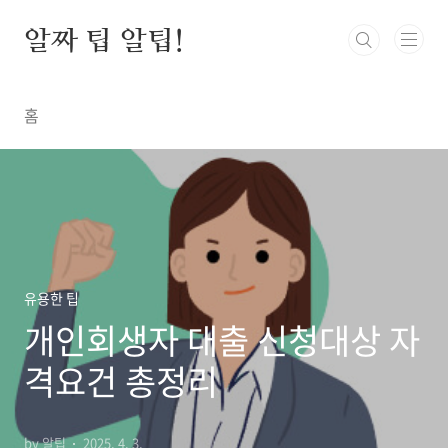
본문 바로가기
알짜 팁 알팁!
홈
유용한 팁
개인회생자 대출 신청대상 자
격요건 총정리
by 알팁
2025. 4. 3.