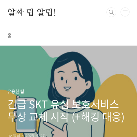
본문 바로가기
알짜 팁 알팁!
홈
유용한 팁
긴급 SKT 유심 보호서비스
무상 교체 시작 (+해킹 대응)
by 알팁
2025. 4. 27.