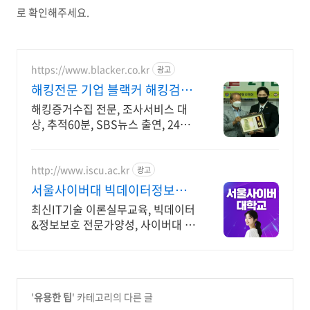
로 확인해주세요.
https://www.blacker.co.kr
광고
해킹전문 기업 블랙커 해킹검사
스파이앱 탐지 전문
해킹증거수집 전문, 조사서비스 대
상, 추적60분, SBS뉴스 출연, 24시
상담
http://www.iscu.ac.kr
광고
서울사이버대 빅데이터정보보
호 2026 가을학기 신편입생
최신IT기술 이론실무교육, 빅데이터
&정보보호 전문가양성, 사이버대 신
입생 수 1위 장학금 지급 1위, 학사
석사 박사 온라인복수학위까지
'
유용한 팁
' 카테고리의 다른 글