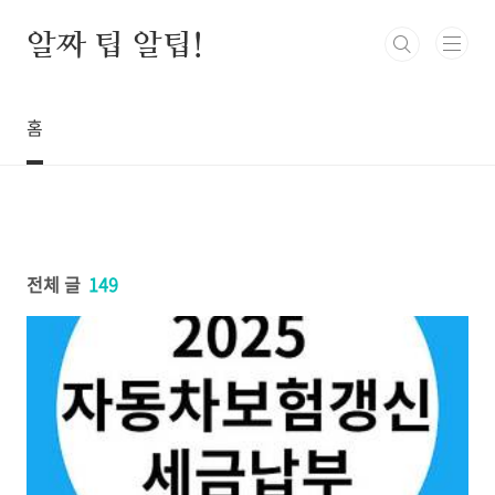
본문 바로가기
알짜 팁 알팁!
홈
전체 글
149