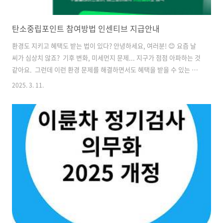
탄소중립포인트 참여방법 인센티브 지급안내
환경도 지키고 혜택도 받는 법이 있다? 안녕하세요, 여러분! 😊 요즘 날
씨가 심상치 않죠? 기후 변화, 미세먼지 문제... 지구가 점점 아파하는 것
같아요. 그런데 이런 환경 문제를 해결하면서도 혜택을 받을 수 있는 제
도가 있다는 사실, 알고 계셨나요? 바로 탄소중립포인트제예요! 사실 처
2025. 3. 11.
음엔 저도 "이거 어려운 거 아니야?" 싶었는데요, 알고 보니 너무 쉽고 실
생활에서 바로 적용할 수 있는 제도더라고요. 오늘은 저와 함께 탄소중
립포인트제가 뭔지, 어떻게 참여하는지, 그리고 어떤 혜택이 있는지 알아
볼까요? 🌱 🌍 탄소중립포인트제란? 탄소중립포인트제는 전기, 수도, 가
스 절약, 대중교통 이용, 재활용 실천 등 친환경 생활을 하면 포인트를 지
급하는 제도예요. 쉽게 말해, 환경을 위해 노력한 만큼..